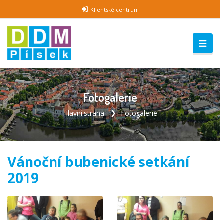
Klientské centrum
Fotogalerie
Hlavní strana
Fotogalerie
Vánoční bubenické setkání
2019