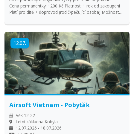
Cena permanentky: 1200 Kč Platnost: 1 rok od zakoupení
Platí pro dítě + doprovod (rodič/pečující osoba) Možnost
využití kdykoli během roku na pravidelných i speciálních
setkáních Ideální pro děti od 9 měsíců do 8 let Každé
setkání jinak – tematické pomůcky, senzorické doplňky,
volná i řízená hra Permanentka je přenosná – můžete ji
12.07.
využít pro více dětí nebo darovat vstup kamarádovi (v
případě využití pro někoho jiného nás kontaktujte).
Airsoft Vietnam - Pobyťák
Věk 12-22
Letní základna Kobyla
12.07.2026 - 18.07.2026