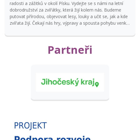
radosti a zážitků v okolí Písku. Vydejte se s námi na letní
dobrodružství za zvířátky, která žijí kolem nás. Budeme
putovat přírodou, objevovat lesy, louky a učit se, jak a kde
zvířata žijí. Čekají nás hry, výpravy a spousta pohybu venku.
Přidejte se k našemu putování a zažijte léto plné energie a
úsměvů. Během týdne navštívíme např. Semice, Předotice,
Putim a další zajímavá místa. Budeme využívat ČD, ČSAD a
Partneři
MHD. Program se může v případě nepříznivého počasí
měnit. NUTNÉ: Děti potřebují: malý batoh, láhev s pitím,
svačinu, případně sušenky, ovoce či nějakou dobrotu na
zub (prosíme, ne čokoládu) pohodlnou obuv a oblečení
přizpůsobené počasí, pláštěnku a pokrývku hlavy. Děti
nepotřebují žádné peníze a také nedoporučujeme mobil ani
jiné cennosti, za tyto věci nezodpovídáme. Rodiče prosíme,
aby vždy nepřítomnost dítěte oznámili, a to nejpozději
před ranním zahájením programu.