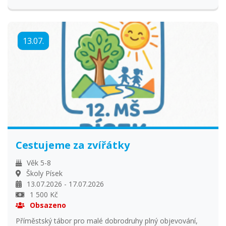
tanečníci společně zažijí radost z pohybu! Během týdne
nacvičíme společnou choreografii, kterou pak na závěr
týdne předvedeme rodičům. Každý den je program od 8:30
13.07.
do 12:30. V ceně je zahrnut pitný režim a 1x denně svačina.
Cestujeme za zvířátky
Věk 5-8
Školy Písek
13.07.2026 - 17.07.2026
1 500 Kč
Obsazeno
Příměstský tábor pro malé dobrodruhy plný objevování,