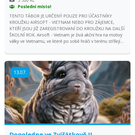
5 500 Kč
Poslední místo!
TENTO TÁBOR JE URČENÝ POUZE PRO ÚČASTNÍKY
KROUŽKU AIRSOFT - VIETNAM NEBO PRO ZÁJEMCE,
KTEŘÍ JSOU JIŽ ZAREGISTROVANÍ DO KROUŽKU NA DALŠÍ
ŠKOLNÍ ROK. Airsoft - Vietnam je živá akční hra na motivy
války ve Vietnamu, ve které po sobě hráči v terénu střílejí
lehkými plastovými kuličkami z airsoftových zbraní. Hra je
postavena na disciplíně, smyslu pro fair-play a fyzické
kondici hráče. Každý hráč potřebuje konkrétní předepsanou
uniformu, vybavení a námi přidělené bezpečnostní
13.07.
pomůcky. Strava a pití je v ceně tábora. Podrobnosti
můžete konzultovat přes email: sima@ddmpisek.cz.
Dopoledne ve Zvířátkově II.