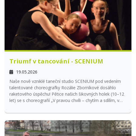
Triumf v tancování - SCENIUM
19.05.2026
Naše nově vzniklé taneční studio SCENIUM pod vedením
talentované choreografky Rozálie Zborníkové dosáhlo
raketového úspěchu! Pětice našich šikovných holek (10–12
let) se s choreografií „V pravou chvíli – chytím a sdílím, v
proudu tance s míčem vířím“ probojovala z kraje až na
absolutní vrchol.