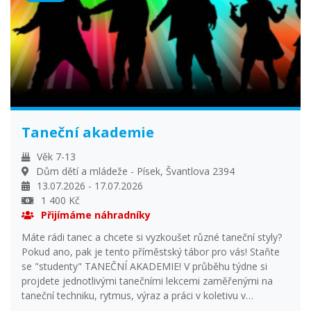
Taneční akademie
Věk 7-13
Dům dětí a mládeže - Písek, Švantlova 2394
13.07.2026 - 17.07.2026
1 400 Kč
Přijímáme náhradníky
Máte rádi tanec a chcete si vyzkoušet různé taneční styly?
Pokud ano, pak je tento příměstský tábor pro vás! Staňte
se "studenty" TANEČNÍ AKADEMIE! V průběhu týdne si
projdete jednotlivými tanečními lekcemi zaměřenými na
taneční techniku, rytmus, výraz a práci v koletivu v
přátelské atmosféře! Jak začátečníci, tak i pokročilí