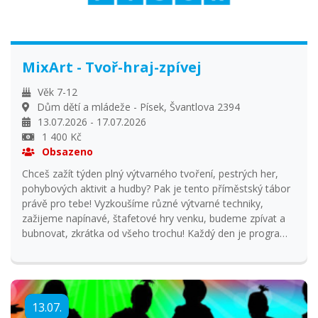
MixArt - Tvoř-hraj-zpívej
Věk 7-12
Dům dětí a mládeže - Písek, Švantlova 2394
13.07.2026 - 17.07.2026
1 400 Kč
Obsazeno
Chceš zažít týden plný výtvarného tvoření, pestrých her,
pohybových aktivit a hudby? Pak je tento příměstský tábor
právě pro tebe! Vyzkoušíme různé výtvarné techniky,
zažijeme napínavé, štafetové hry venku, budeme zpívat a
bubnovat, zkrátka od všeho trochu! Každý den je program
od 8:30 do 12:30. V ceně je zahrnut pitný režim a 1x denně
svačina a veškerý materiál na tvorbu.
13.07.