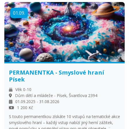
01.09.
PERMANENTKA - Smyslové hraní
Písek
Věk 0-10
Dům dětí a mládeže - Písek, Švantlova 2394
01.09.2025 - 31.08.2026
1 200 Kč
S touto permanentkou získáte 10 vstupů na tematické akce
smyslového hraní – každý vstup nabízí jiný herní zážitek,
nové pomůcky a originální výzvy pro malé objevitele. ¨