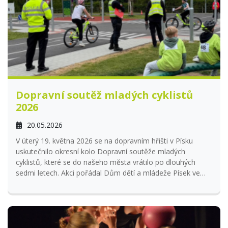
Dopravní soutěž mladých cyklistů
2026
20.05.2026
V úterý 19. května 2026 se na dopravním hřišti v Písku
uskutečnilo okresní kolo Dopravní soutěže mladých
cyklistů, které se do našeho města vrátilo po dlouhých
sedmi letech. Akci pořádal Dům dětí a mládeže Písek ve
spolupráci s Městem Písek, Jihočeským krajem – odborem
dopravy a organizací BESIP.